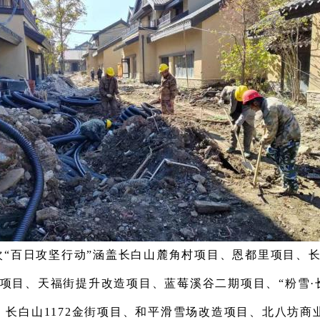
次“百日攻坚行动”涵盖长白山麓角村项目
、
恩都里项目
、
项目
、
天福街提升改造项目
、蓝莓溪谷二期项目、
“粉雪
、
长白山1172金街项目
、
和平滑雪场改造项目
、北八坊商