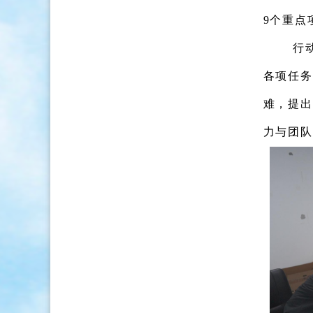
9个重点
行
各项任务
难，
提出
力
与
团队