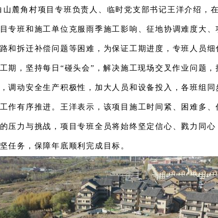
白山麓角村项目专班负责人、
临时党支部书记
王洋
介绍，
目专班和施工单位
克服雨季施工
影响
、
征地协调难度大
、
路
和
拆迁补偿
问题
等困难
，
为保证工期进度，
专班人员
细
工期，坚持每
日
“碰头会”，解决施工现场交叉作业问题，
，
调动
安全
生产积极性
，
加大人员和设备投入，各班组同
工作有序推进。
王洋
表示，该
项目施工
时间紧、
困难多、
的压力与挑战，
项目专班全员将始终
坚定信心、
戮力
同
心
坚
任务，保障年底顺利完成目标
。