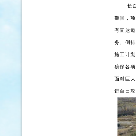
长
期间，
项
有直达道
务
、
倒排
施工计划
确保各项
面对
巨大
进
百日攻