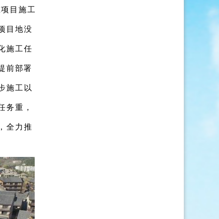
在项目施工
项目地没
化施工任
提前
部署
步施工
以
任务重，
，
全力推