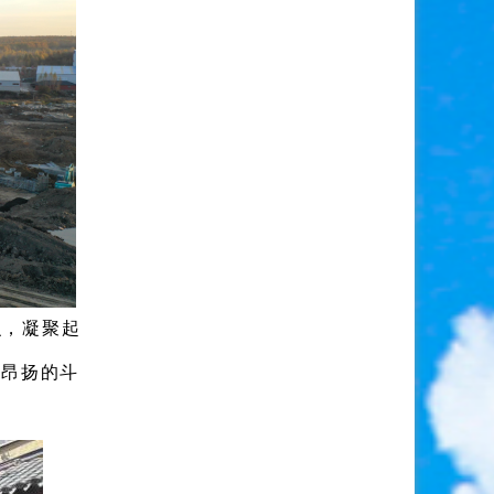
识，凝聚起
和昂扬的斗