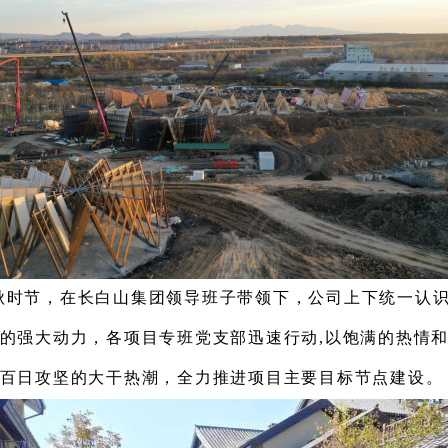
秋时节，
在长白山
集团
领导班子
带领
下，
公司上下统一认
的强大动力，
各项目专班
党支部
迅速行动
,
以饱满的热情
百日攻坚的
大干
热潮
，全力推进项目主要目标节点
建设
。