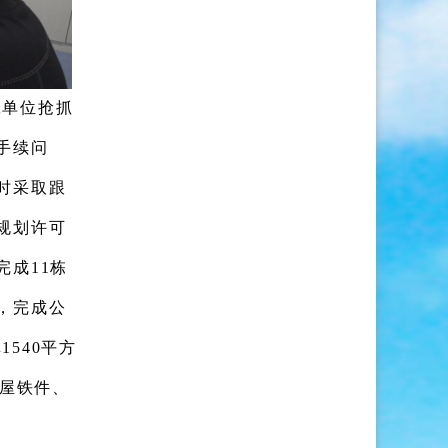
工单位抢抓
手续问
时采取跟
规划许可
完成11栋
，
完成公
1540平方
木屋铁件、