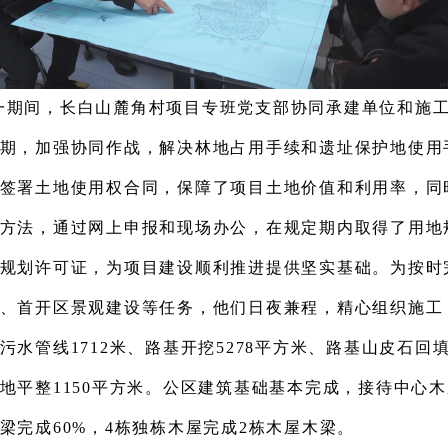
一
期间，长白山麓角村项目专班
党支部
协同
承建
单位
和施
期
，
加强协同作战，解决林地占用手续和遗址保护地使用
签署土地使用权合同，保障了项目土地价值和利用率，同
方法，通过网上申报和现场办公，在规定期内取得了用地
规划许可证，为项目建设顺利推进提供坚实基础。
为按时
、首开区景观建设等任务，
他们
日夜兼程，精心组织施工
污水管线1712米、路基开挖5278平方米、路基山皮石回填
地平整1150平方米。公区建筑基础基本完成，接待中心
梁完成60%，4栋独栋木屋完成
2
栋木屋木梁。