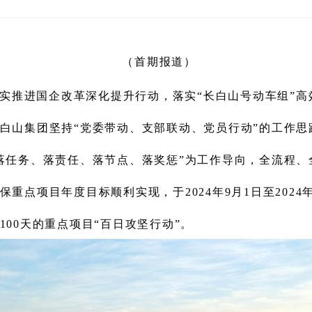
（首期报道）
实推进国企改革深化提升行动，
落实“长白山号动车组”高
白山集团坚持“党委带动、支部联动、党员行动”的工作思
落任务、落责任、落节点、落奖惩”
为
工作导向，全流程、
保重点项目年度目标顺利实现，
于
2024年9月1日
至
2024
100天
的
重点项目
“
百日攻坚行动
”
。