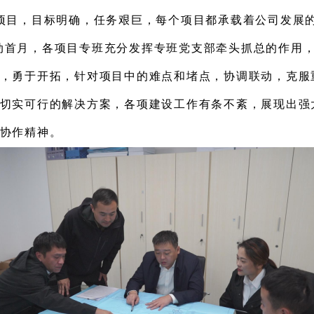
项目
，目标明确，任务艰巨
，
每个项目都承载着
公司
发展
动首月，各项目
专班
充分发挥专班党支部牵头抓总的作用
，
勇于开拓，针对项目中的难点和堵点，协调联动，
克服
切实可行的解决方案，
各项建设工作有条不紊
，
展现出强
协作精神。