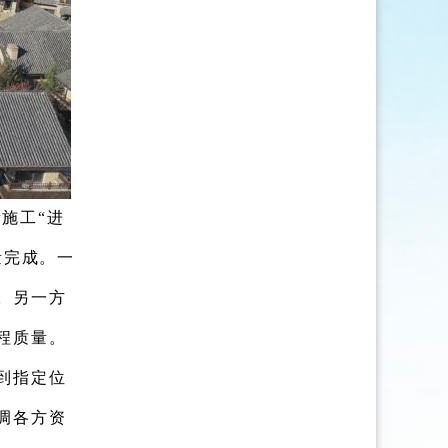
施工“进
量完成。一
。另一方
程质量。
到指定位
调各方资