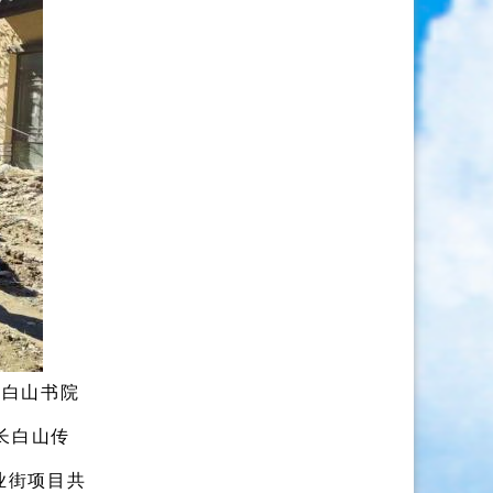
长白山书院
·长白山传
业街项目共