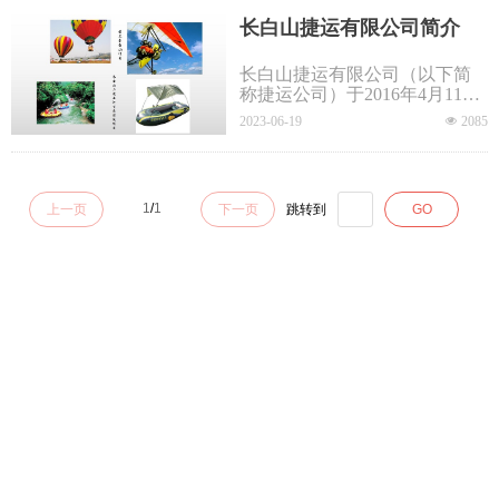
长白山捷运有限公司简介
长白山捷运有限公司（以下简
称捷运公司）于2016年4月11日
由长白山管委会国资委依法定
2023-06-19
넶
2085
职责代表长白山管委会出资设
立。为加快推进国企改革工
作，2020年7月28日，按照长白
山管委会国资委《关于变更长
1
/
1
上一页
下一页
跳转到
GO
白山管委会所述部分国有企业
出资人》（长管国资发
〔2020〕14号）文件要求，完
成出资人变更工作，成为长白
山集团下属二级企业，公司注
册资本5000万元，现有高管2
人，职工11人。